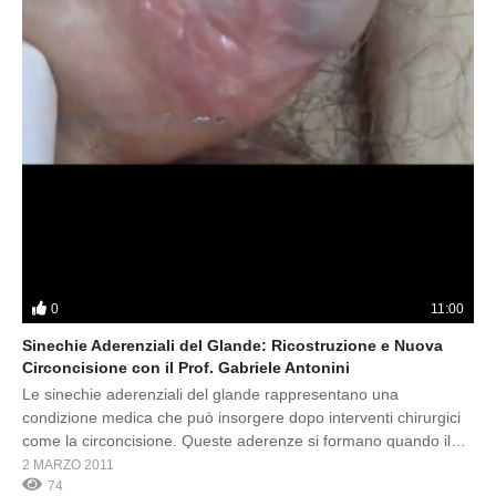
0
11:00
Sinechie Aderenziali del Glande: Ricostruzione e Nuova
Circoncisione con il Prof. Gabriele Antonini
Le sinechie aderenziali del glande rappresentano una
condizione medica che può insorgere dopo interventi chirurgici
come la circoncisione. Queste aderenze si formano quando il
tessuto cicatriziale crea una connessione anomala tra il glande
2 MARZO 2011
e il prepuzio residuo, limitando la mobilità della pelle e causando
74