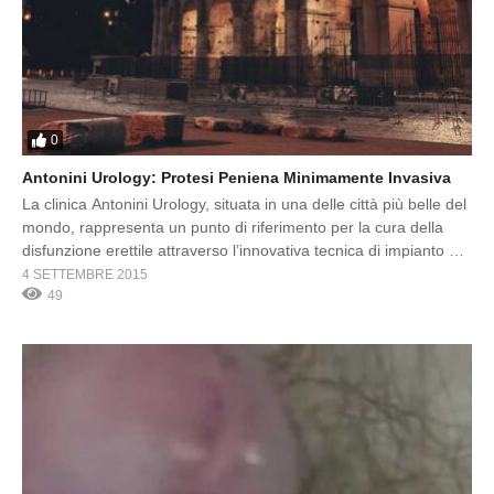
0
Antonini Urology: Protesi Peniena Minimamente Invasiva
La clinica Antonini Urology, situata in una delle città più belle del
mondo, rappresenta un punto di riferimento per la cura della
disfunzione erettile attraverso l’innovativa tecnica di impianto di
protesi peniena minimamente invasiva. Questo approccio
4 SETTEMBRE 2015
all’avanguardia, sviluppato e perfezionato dal Prof. Gabriele
49
Antonini, consente agli uomini di ritrovare la loro piena
funzionalità sessuale in […]