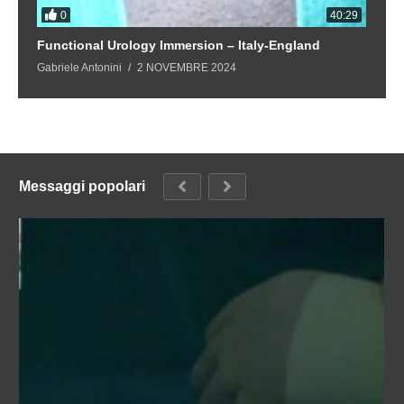
0
4
40:29
Functional Urology Immersion – Italy-England
F
Gabriele Antonini
2 NOVEMBRE 2024
Ga
Messaggi popolari