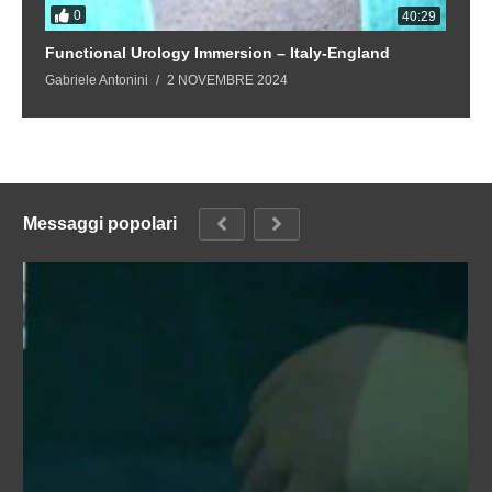
0
4
40:29
Functional Urology Immersion – Italy-England
F
Gabriele Antonini
2 NOVEMBRE 2024
Ga
Messaggi popolari