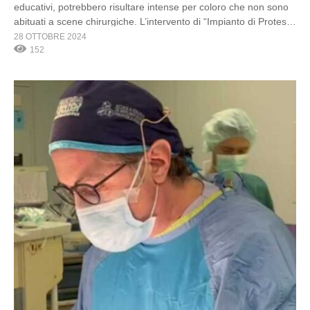
educativi, potrebbero risultare intense per coloro che non sono
abituati a scene chirurgiche. L’intervento di “Impianto di Protesi
Peniena mediante Approccio Infrapubico”, eseguito dal Prof.
28 OTTOBRE 2024
Gabriele Antonini, è una procedura chirurgica progettata per
152
trattare la disfunzione erettile grave attraverso l’impianto di un
dispositivo protesico nel […]