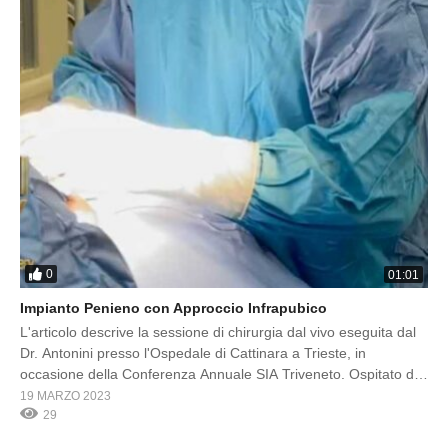
0
01:01
Impianto Penieno con Approccio Infrapubico
L'articolo descrive la sessione di chirurgia dal vivo eseguita dal
Dr. Antonini presso l'Ospedale di Cattinara a Trieste, in
occasione della Conferenza Annuale SIA Triveneto. Ospitato dal
Prof. Trombetta, dal Prof. Liguori e dal Dr. Rizzo, l'intervento
19 MARZO 2023
mostra la tecnica dell'approccio infrapubico per l'impianto di una
29
protesi peniena idraulica a tre componenti come momento di