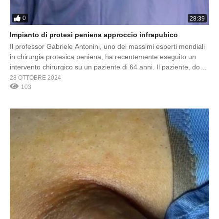
0
28:39
Impianto di protesi peniena approccio infrapubico
Il professor Gabriele Antonini, uno dei massimi esperti mondiali
in chirurgia protesica peniena, ha recentemente eseguito un
intervento chirurgico su un paziente di 64 anni. Il paziente, dopo
aver subito una prostatectomia radicale e una nefrectomia
28 OTTOBRE 2024
utilizzando tecniche robotiche avanzate, ha manifestato una
103
forte motivazione a preservare la propria vita sessuale. A tal
fine, ha […]