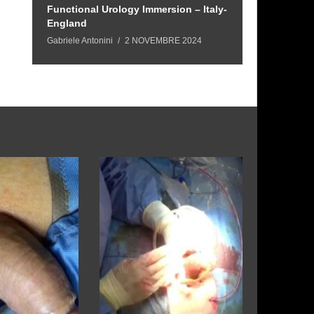
Functional Urology Immersion – Italy-
Functional Ur
England
Portogallo
Gabriele Antonini
2 NOVEMBRE 2024
Gabriele Antonini