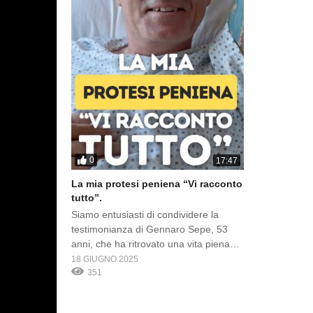
0
17:47
La mia protesi peniena “Vi racconto
tutto”.
Siamo entusiasti di condividere la
testimonianza di Gennaro Sepe, 53
anni, che ha ritrovato una vita piena
grazie al Prof. Gabriele Antonini! Dopo
18 GIUGNO 2025
anni di alti e bassi, innumerevoli
351
terapie ormonali e farmaci che non
portavano a una soluzione definitiva