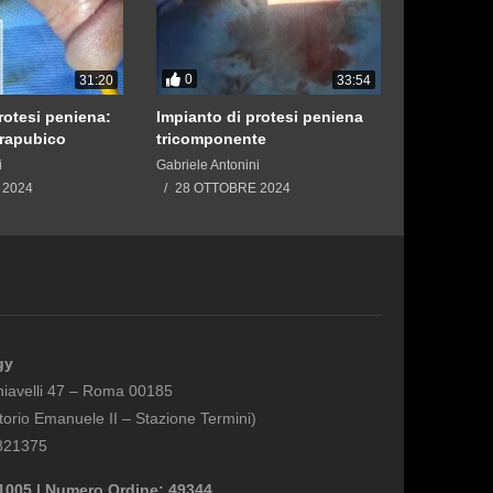
0
0
31:20
33:54
rotesi peniena:
Impianto di protesi peniena
Protesi pe
frapubico
tricomponente
approccio
i
Gabriele Antonini
Gabriele Anto
 2024
28 OTTOBRE 2024
28 OTTO
gy
hiavelli 47 – Roma 00185
torio Emanuele II – Stazione Termini)
4821375
21005 | Numero Ordine: 49344