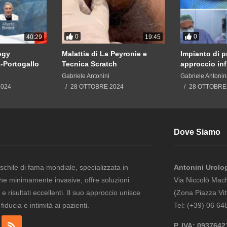
0
0
40:29
19:45
ogy
Malattia di La Peyronie e
Impianto di p
a-Portogallo
Tecnica Scratch
approccio in
Gabriele Antonini
Gabriele Antonin
2024
28 OTTOBRE 2024
28 OTTOBRE
Dove Siamo
schile di fama mondiale, specializzata in
Antonini Urolo
che minimamente invasive, offre soluzioni
Via Niccolò Mac
e risultati eccellenti. Il suo approccio unisce
(Zona Piazza Vit
ducia e intimità ai pazienti.
Tel: (+39) 06 6
P. IVA: 093764