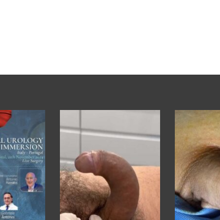
Impianto di protesi peniena
tricomponente
Gabriele Antonini
28 OTTOBRE 2024