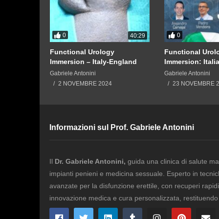
0
0
08:04
40:29
icale
Functional Urology
Functional Urol
Immersion – Italy-England
Immersion: Itali
Gabriele Antonini
Gabriele Antonini
2 NOVEMBRE 2024
23 NOVEMBRE 
Informazioni sul Prof. Gabriele Antonini
Il
Dr. Gabriele Antonini,
guida una clinica di salute ma
impianti penieni e medicina sessuale. Esperto in tecni
avanzate per la disfunzione erettile, con recuperi rapidi 
innovazione medica e cura personalizzata, restituendo fi