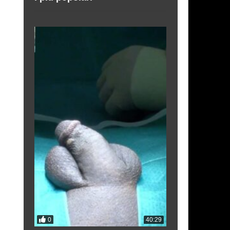
0
0
33:54
40:29