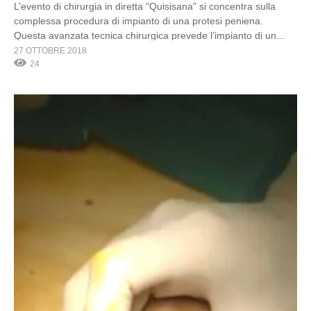
L’evento di chirurgia in diretta “Quisisana” si concentra sulla
complessa procedura di impianto di una protesi peniena.
Questa avanzata tecnica chirurgica prevede l’impianto di un
dispositivo progettato per affrontare gravi disfunzioni erettili,
27 OTTOBRE 2018
ripristinando sia la funzionalità che la fiducia del paziente. La
24
trasmissione in diretta offre un’opportunità educativa per i
professionisti medici di osservare tecniche […]