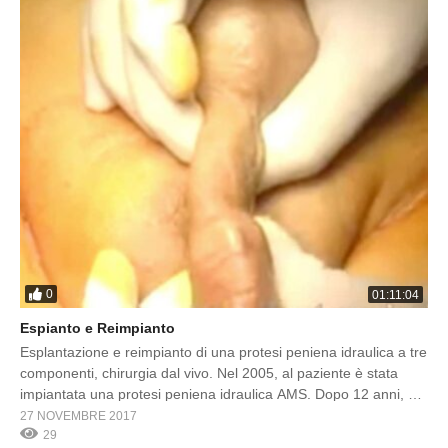
0
01:11:04
Espianto e Reimpianto
Esplantazione e reimpianto di una protesi peniena idraulica a tre
componenti, chirurgia dal vivo. Nel 2005, al paziente è stata
impiantata una protesi peniena idraulica AMS. Dopo 12 anni, a
causa di un incidente, il dispositivo ha smesso di funzionare. Il
27 NOVEMBRE 2017
Professor Gabriele Antonini ha eseguito un intervento chirurgico
29