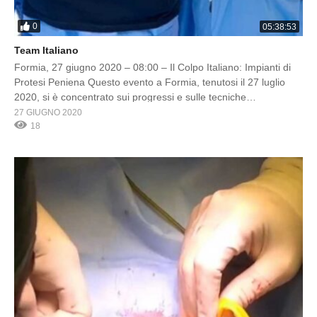
0
05:38:53
Team Italiano
Formia, 27 giugno 2020 – 08:00 – Il Colpo Italiano: Impianti di
Protesi Peniena Questo evento a Formia, tenutosi il 27 luglio
2020, si è concentrato sui progressi e sulle tecniche
specializzate negli impianti di protesi peniena. Il titolo, “Il team
27 GIUGNO 2020
Italiano,” evidenzia con ironia l’esperienza italiana nelle soluzioni
18
mediche innovative. Il programma probabilmente ha […]