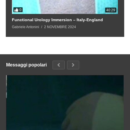
0
4
40:29
Functional Urology Immersion – Italy-England
F
Gabriele Antonini
2 NOVEMBRE 2024
Ga
Messaggi popolari