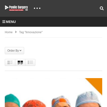
MENU
Home
Tag "innovazione"
Order By