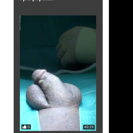
0
0
33:54
40:29