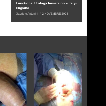
Functional Urology Immersion – Italy-
Functional Ur
England
Portogallo
Gabriele Antonini
2 NOVEMBRE 2024
Gabriele Antonini