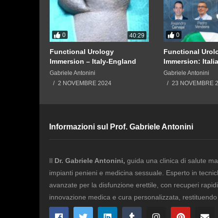
0
0
08:04
40:29
icale
Functional Urology
Functional Urol
Immersion – Italy-England
Immersion: Itali
Gabriele Antonini
Gabriele Antonini
2 NOVEMBRE 2024
23 NOVEMBRE 
Informazioni sul Prof. Gabriele Antonini
Il
Dr. Gabriele Antonini,
guida una clinica di salute ma
impianti penieni e medicina sessuale. Esperto in tecni
avanzate per la disfunzione erettile, con recuperi rapidi 
innovazione medica e cura personalizzata, restituendo fi