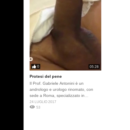
0
05:28
Protesi del pene
Il Prof. Gabriele Antonini è un
andrologo e urologo rinomato, con
sede a Roma, specializzato in
trattamenti avanzati per la salute
24 LUGLIO 2017
sessuale maschile, inclusa
53
l’installazione di protesi peniene. Con
una vasta esperienza nel campo
dell’urologia e dell’andrologia, il Prof.