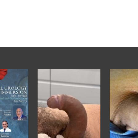
Impianto di protesi peniena
tricomponente
Gabriele Antonini
28 OTTOBRE 2024