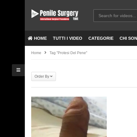
HOME
TUTTI I VIDEO
CATEGORIE
CHI SO
Home
Tag "protesi Del Pene"
Order By