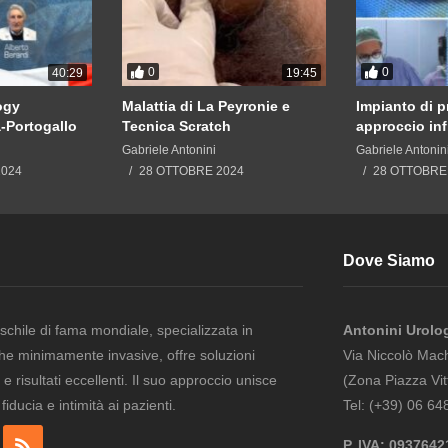
0
0
40:29
19:45
ogy
Malattia di La Peyronie e
Impianto di p
a-Portogallo
Tecnica Scratch
approccio in
Gabriele Antonini
Gabriele Antonin
2024
28 OTTOBRE 2024
28 OTTOBRE
Dove Siamo
schile di fama mondiale, specializzata in
Antonini Urolo
che minimamente invasive, offre soluzioni
Via Niccolò Mac
e risultati eccellenti. Il suo approccio unisce
(Zona Piazza Vit
ducia e intimità ai pazienti.
Tel: (+39) 06 6
P. IVA: 093764