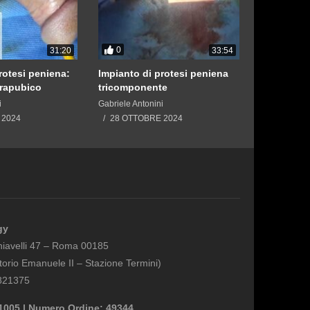
0
0
31:20
33:54
rotesi peniena:
Impianto di protesi peniena
Protesi pe
frapubico
tricomponente
approccio
i
Gabriele Antonini
Gabriele Anto
 2024
28 OTTOBRE 2024
28 OTTO
gy
hiavelli 47 – Roma 00185
torio Emanuele II – Stazione Termini)
4821375
21005 | Numero Ordine: 49344