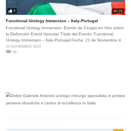
0
40:29
Functional Urology Immersion – Italy-Portugal
Functional Urology Immersion: Evento de Cirugía en Vivo sobre
la Disfunción Eréctil Vascular Título del Evento: Functional
Urology Immersion – Italy-Portugal Fecha: 21 de Noviembre de
2024 Ubicación: Hospital Belcolle, Viterbo (Roma) Cirujano
23 NOVIEMBRE 2024
Principal: Prof. Gabriele Antonini Director del Congreso: Antonio
96
Rizzotto Organización: ASL Viterbo El próximo 21 de noviembre
de 2024, el Hospital Belcolle […]